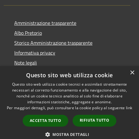
Amministrazione trasparente
Albo Pretorio
Storico Amministrazione trasparente
Informativa privacy
Note legali
×
Dichiarazione di accessibilità
Questo sito web utilizza cookie
Questo sito web utilizza cookie tecnici e assimilati strettamente
necessari al corretto funzionamento e alla navigazione del sito,
nonché un cookie tecnico analitico al solo fine di elaborare
informazioni statistiche, aggregate e anonime.
RSS
Copyright © 2026 • Comune di
Per maggiori dettagli, può consultare la cookie policy al seguente
link
Accessibilità
Rosate • Powered by
Privacy
Municipium
Accesso
•
RIFIUTA TUTTO
ACCETTA TUTTO
Cookie
redazione
Mappa del sito
MOSTRA DETTAGLI