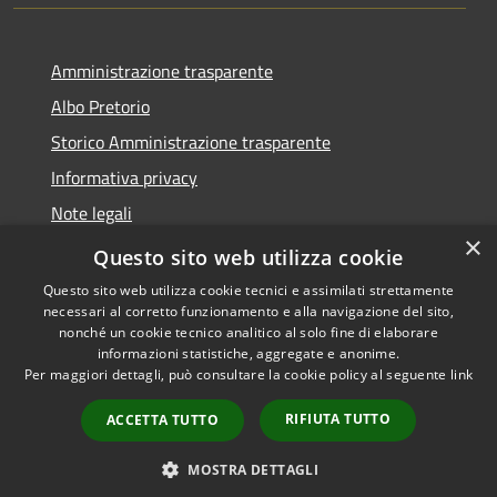
Amministrazione trasparente
Albo Pretorio
Storico Amministrazione trasparente
Informativa privacy
Note legali
×
Dichiarazione di accessibilità
Questo sito web utilizza cookie
Questo sito web utilizza cookie tecnici e assimilati strettamente
necessari al corretto funzionamento e alla navigazione del sito,
nonché un cookie tecnico analitico al solo fine di elaborare
informazioni statistiche, aggregate e anonime.
RSS
Copyright © 2026 • Comune di
Per maggiori dettagli, può consultare la cookie policy al seguente
link
Accessibilità
Rosate • Powered by
Privacy
Municipium
Accesso
•
RIFIUTA TUTTO
ACCETTA TUTTO
Cookie
redazione
Mappa del sito
MOSTRA DETTAGLI