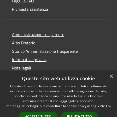
Leggi le FAQ
Richiesta assistenza
Amministrazione trasparente
Albo Pretorio
Storico Amministrazione trasparente
Informativa privacy
Note legali
×
Dichiarazione di accessibilità
Questo sito web utilizza cookie
Questo sito web utilizza cookie tecnici e assimilati strettamente
necessari al corretto funzionamento e alla navigazione del sito,
nonché un cookie tecnico analitico al solo fine di elaborare
informazioni statistiche, aggregate e anonime.
RSS
Copyright © 2026 • Comune di
Per maggiori dettagli, può consultare la cookie policy al seguente
link
Accessibilità
Rosate • Powered by
Privacy
Municipium
Accesso
•
RIFIUTA TUTTO
ACCETTA TUTTO