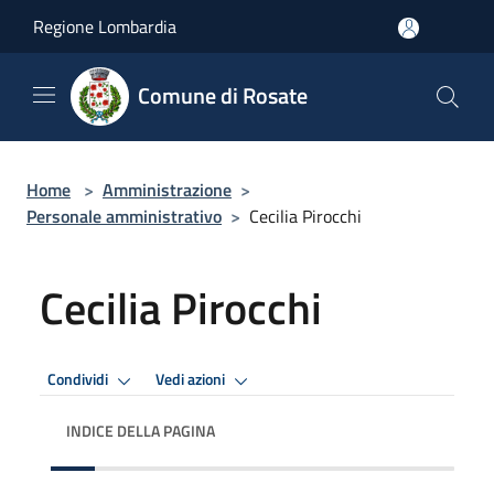
Salta al contenuto principale
Regione Lombardia
Comune di Rosate
Home
>
Amministrazione
>
Personale amministrativo
>
Cecilia Pirocchi
Cecilia Pirocchi
Condividi
Vedi azioni
INDICE DELLA PAGINA