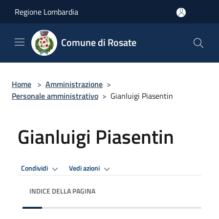
Salta al contenuto principale
Regione Lombardia
Comune di Rosate
Home
>
Amministrazione
>
Personale amministrativo
>
Gianluigi Piasentin
Gianluigi Piasentin
Condividi
Vedi azioni
INDICE DELLA PAGINA