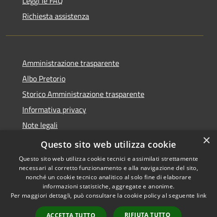
Leggi le FAQ
Richiesta assistenza
Amministrazione trasparente
Albo Pretorio
Storico Amministrazione trasparente
Informativa privacy
Note legali
×
Dichiarazione di accessibilità
Questo sito web utilizza cookie
Questo sito web utilizza cookie tecnici e assimilati strettamente
necessari al corretto funzionamento e alla navigazione del sito,
nonché un cookie tecnico analitico al solo fine di elaborare
informazioni statistiche, aggregate e anonime.
RSS
Copyright © 2026 • Comune di
Per maggiori dettagli, può consultare la cookie policy al seguente
link
Accessibilità
Rosate • Powered by
Privacy
Municipium
Accesso
•
RIFIUTA TUTTO
ACCETTA TUTTO