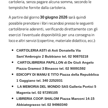
cartoleria, senza pagare alcuna somma, secondo le
tempistiche fornite dalla cartoleria.
A
partire
dal
giorno
sarà
quindi
30
giugno 2026
possibile
prenotare
i
libri
recandosi
presso
le
seguenti
cartolibrerie aderenti, verificando direttamente con gli
esercizi l’eventuale disponibilità per una consegna
in
loco
e
altri
servizi
(copertine,
materiale
didattico,
ecc.):
CARTOLERIA ASTI di Asti Donatella Via
Sant’Ambrogio 2 Bubbiano tel. 02 90870218
CARTOLIBRERIA
PAPILLON
di
De
Giuli
Angelo
Piazza
Gramsci
3
Binasco
tel.
02
90091592
EDICOPY DI MANU E TITO Piazza della Repubblica
1 Gaggiano tel.
340
2252031
LA MEMORIA DEL MONDO SAS Galleria Portici 5
Magenta tel. 02 97295105
LIBRERIA
COOP.
SHALOM
Piazza
Marconi
14-15
Abbiategrasso
tel.
02
94960340