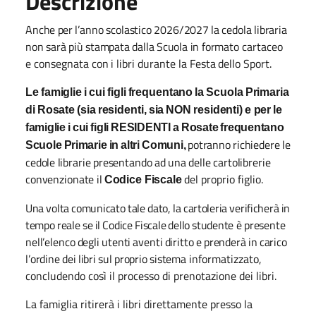
Descrizione
Anche
per
l’anno
scolastico
2026/2027
la
cedola
libraria
non
sarà
più
stampata
dalla
Scuola
in
formato
cartaceo
e
consegnata
con
i
libri
durante
la
Festa
dello
Sport.
Le
famiglie
i
cui
figli
frequentano
la
Scuola
Primaria
di
Rosate
(sia
residenti,
sia
NON
residenti)
e
per
le
famiglie
i
cui
figli
RESIDENTI
a
Rosate
frequentano
potranno
richiedere
le
Scuole
Primarie
in
altri
Comuni,
cedole
librarie
presentando
ad
una
delle
cartolibrerie
convenzionate
il
del
proprio figlio.
Codice
Fiscale
Una
volta
comunicato
tale
dato,
la
cartoleria
verificherà
in
tempo
reale
se
il
Codice
Fiscale
dello
studente
è
presente
nell’elenco
degli
utenti
aventi
diritto
e
prenderà
in
carico
l’ordine
dei
libri
sul
proprio
sistema
informatizzato,
concludendo così il processo di prenotazione dei libri.
La famiglia ritirerà i libri
direttamente presso la