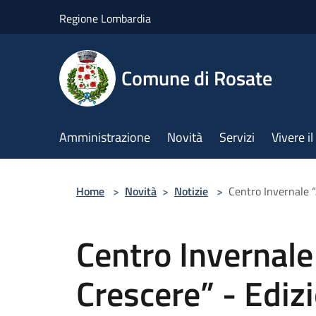
Salta al contenuto principale
Regione Lombardia
Comune di Rosate
Amministrazione
Novità
Servizi
Vivere 
Home
>
Novità
>
Notizie
>
Centro Invernale 
Centro Invernale
Crescere” - Ediz