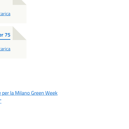
DF
carica
er 75
DF
carica
e per la Milano Green Week
"