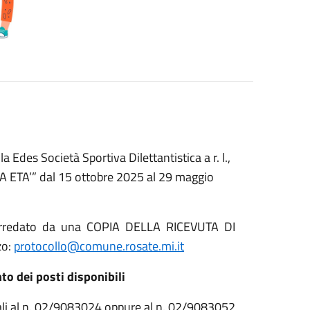
la Edes Società Sportiva Dilettantistica a r. l.,
 ETA’” dal 15 ottobre 2025 al 29 maggio
 corredato da una COPIA DELLA RICEVUTA DI
zo:
protocollo@comune.rosate.mi.it
o dei posti disponibili
ociali al n. 02/9083024 oppure al n. 02/9083052