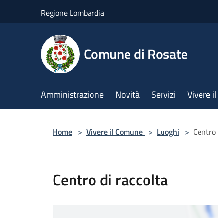
Salta al contenuto principale
Regione Lombardia
Comune di Rosate
Amministrazione
Novità
Servizi
Vivere 
Home
>
Vivere il Comune
>
Luoghi
>
Centro 
Centro di raccolta