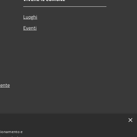
Luoghi
Eventi
rente
×
nzionamento e