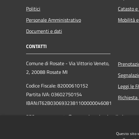
Politici
Catasto e
Personale Amministrativo
Mobilità e
Documenti e dati
CONTATTI
Comune di Rosate - Via Vittorio Veneto,
Prenotaz
2, 20088 Rosate MI
Segnalazi
Codice Fiscale: 82000610152
Leggi le 
Partita IVA: 03602750154
Richiesta
IBAN:IT62B0306932381100000046081
PEC:
comune.rosate@pec.regione.lombardia.it
Mail:
protocollo@comune.rosate.mi.it
Questo sito 
Centralino Unico: +39 02 908301