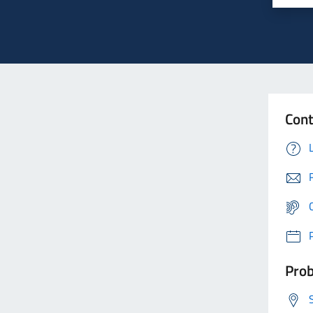
Cont
Prob