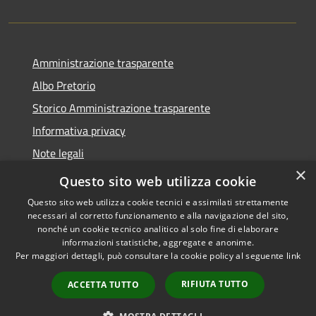
Amministrazione trasparente
Albo Pretorio
Storico Amministrazione trasparente
Informativa privacy
Note legali
×
Dichiarazione di accessibilità
Questo sito web utilizza cookie
Questo sito web utilizza cookie tecnici e assimilati strettamente
necessari al corretto funzionamento e alla navigazione del sito,
nonché un cookie tecnico analitico al solo fine di elaborare
informazioni statistiche, aggregate e anonime.
RSS
Copyright © 2026 • Comune di
Per maggiori dettagli, può consultare la cookie policy al seguente
link
Accessibilità
Rosate • Powered by
Privacy
Municipium
Accesso
•
RIFIUTA TUTTO
ACCETTA TUTTO
Cookie
redazione
Mappa del sito