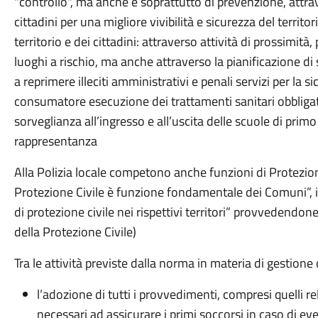
"controllo", ma anche e soprattutto di prevenzione, attra
cittadini per una migliore vivibilità e sicurezza del territori
territorio e dei cittadini: attraverso attività di prossimità,
luoghi a rischio, ma anche attraverso la pianificazione di 
a reprimere illeciti amministrativi e penali servizi per la s
consumatore esecuzione dei trattamenti sanitari obbligat
sorveglianza all’ingresso e all’uscita delle scuole di primo
rappresentanza
Alla Polizia locale competono anche funzioni di Protezione
Protezione Civile è funzione fondamentale dei Comuni”, i q
di protezione civile nei rispettivi territori” provvedendo
della Protezione Civile)
Tra le attività previste dalla norma in materia di gestion
l’adozione di tutti i provvedimenti, compresi quelli re
necessari ad assicurare i primi soccorsi in caso di e