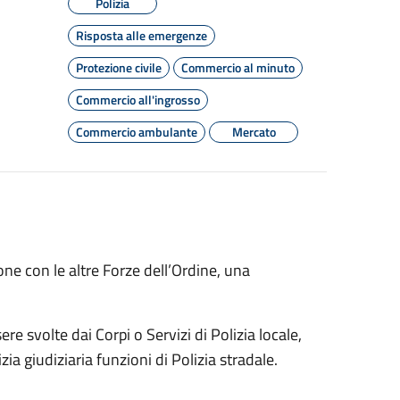
Polizia
Risposta alle emergenze
Protezione civile
Commercio al minuto
Commercio all'ingrosso
Commercio ambulante
Mercato
ione con le altre Forze dell’Ordine, una
e svolte dai Corpi o Servizi di Polizia locale,
ia giudiziaria funzioni di Polizia stradale.