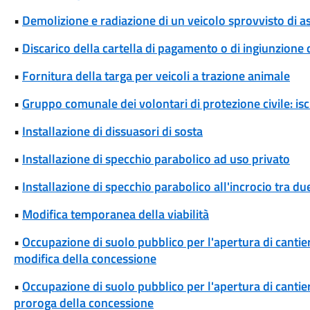
•
Demolizione e radiazione di un veicolo sprovvisto di a
•
Discarico della cartella di pagamento o di ingiunzione
•
Fornitura della targa per veicoli a trazione animale
•
Gruppo comunale dei volontari di protezione civile: isc
•
Installazione di dissuasori di sosta
•
Installazione di specchio parabolico ad uso privato
•
Installazione di specchio parabolico all'incrocio tra d
•
Modifica temporanea della viabilità
•
Occupazione di suolo pubblico per l'apertura di cantieri
modifica della concessione
•
Occupazione di suolo pubblico per l'apertura di cantieri
proroga della concessione