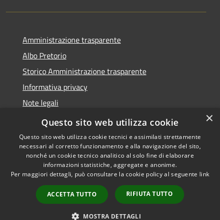
Amministrazione trasparente
Albo Pretorio
Storico Amministrazione trasparente
Informativa privacy
Note legali
×
Dichiarazione di accessibilità
Questo sito web utilizza cookie
Questo sito web utilizza cookie tecnici e assimilati strettamente
necessari al corretto funzionamento e alla navigazione del sito,
nonché un cookie tecnico analitico al solo fine di elaborare
informazioni statistiche, aggregate e anonime.
RSS
Copyright © 2026 • Comune di
Per maggiori dettagli, può consultare la cookie policy al seguente
link
Accessibilità
Rosate • Powered by
Privacy
Municipium
Accesso
•
RIFIUTA TUTTO
ACCETTA TUTTO
Cookie
redazione
Mappa del sito
MOSTRA DETTAGLI