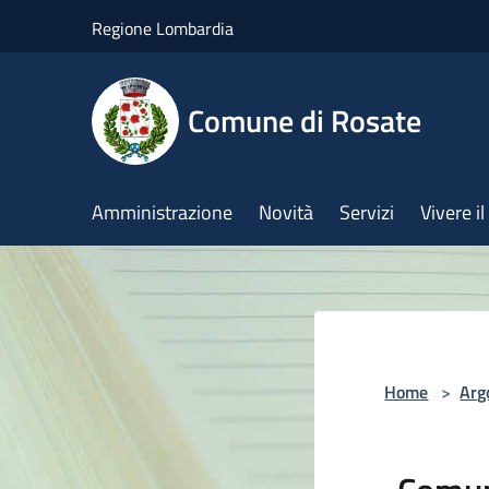
Salta al contenuto principale
Regione Lombardia
Comune di Rosate
Amministrazione
Novità
Servizi
Vivere 
Home
>
Arg