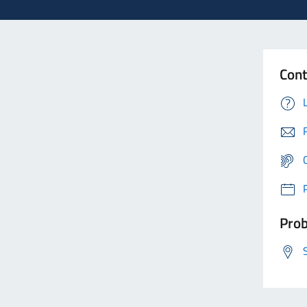
Cont
Prob