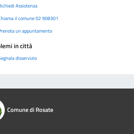
Richiedi Assistenza
Chiama il comune 02 908301
Prenota un appuntamento
lemi in città
Segnala disservizio
Comune di Rosate