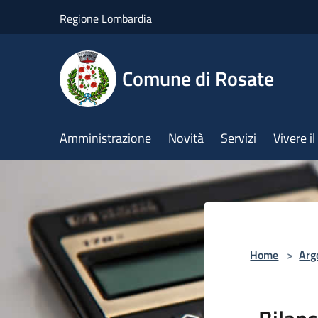
Salta al contenuto principale
Regione Lombardia
Comune di Rosate
Amministrazione
Novità
Servizi
Vivere 
Home
>
Arg