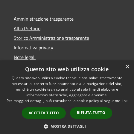
Amministrazione trasparente
Albo Pretorio
Storico Amministrazione trasparente
Informativa privacy
Note legali
×
Dichiarazione di accessibilità
Questo sito web utilizza cookie
Questo sito web utilizza cookie tecnici e assimilati strettamente
necessari al corretto funzionamento e alla navigazione del sito,
nonché un cookie tecnico analitico al solo fine di elaborare
informazioni statistiche, aggregate e anonime.
RSS
Copyright © 2026 • Comune di
Per maggiori dettagli, può consultare la cookie policy al seguente
link
Accessibilità
Rosate • Powered by
Privacy
Municipium
Accesso
•
RIFIUTA TUTTO
ACCETTA TUTTO
Cookie
redazione
Mappa del sito
MOSTRA DETTAGLI