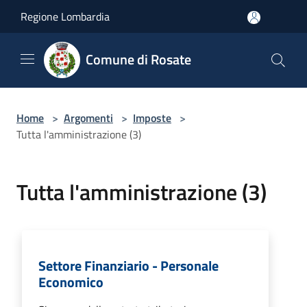
Salta al contenuto principale
Regione Lombardia
Comune di Rosate
Home
>
Argomenti
>
Imposte
>
Tutta l'amministrazione (3)
Tutta l'amministrazione (3)
Settore Finanziario - Personale
Economico