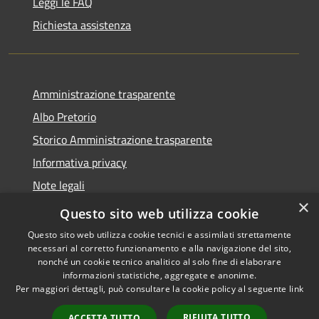
Leggi le FAQ
Richiesta assistenza
Amministrazione trasparente
Albo Pretorio
Storico Amministrazione trasparente
Informativa privacy
Note legali
×
Dichiarazione di accessibilità
Questo sito web utilizza cookie
Questo sito web utilizza cookie tecnici e assimilati strettamente
necessari al corretto funzionamento e alla navigazione del sito,
nonché un cookie tecnico analitico al solo fine di elaborare
informazioni statistiche, aggregate e anonime.
RSS
Copyright © 2026 • Comune di
Per maggiori dettagli, può consultare la cookie policy al seguente
link
Accessibilità
Rosate • Powered by
Privacy
Municipium
Accesso
•
RIFIUTA TUTTO
ACCETTA TUTTO