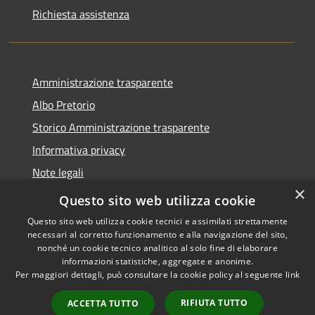
Richiesta assistenza
Amministrazione trasparente
Albo Pretorio
Storico Amministrazione trasparente
Informativa privacy
Note legali
×
Dichiarazione di accessibilità
Questo sito web utilizza cookie
Questo sito web utilizza cookie tecnici e assimilati strettamente
necessari al corretto funzionamento e alla navigazione del sito,
nonché un cookie tecnico analitico al solo fine di elaborare
informazioni statistiche, aggregate e anonime.
RSS
Copyright © 2026 • Comune di
Per maggiori dettagli, può consultare la cookie policy al seguente
link
Accessibilità
Rosate • Powered by
Privacy
Municipium
Accesso
•
RIFIUTA TUTTO
ACCETTA TUTTO