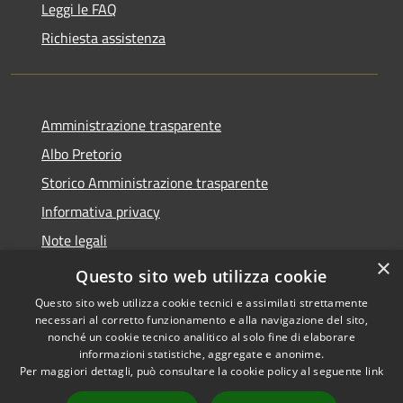
Leggi le FAQ
Richiesta assistenza
Amministrazione trasparente
Albo Pretorio
Storico Amministrazione trasparente
Informativa privacy
Note legali
×
Dichiarazione di accessibilità
Questo sito web utilizza cookie
Questo sito web utilizza cookie tecnici e assimilati strettamente
necessari al corretto funzionamento e alla navigazione del sito,
nonché un cookie tecnico analitico al solo fine di elaborare
informazioni statistiche, aggregate e anonime.
RSS
Copyright © 2026 • Comune di
Per maggiori dettagli, può consultare la cookie policy al seguente
link
Accessibilità
Rosate • Powered by
Privacy
Municipium
Accesso