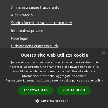
Amministrazione trasparente
Albo Pretorio
Storico Amministrazione trasparente
Informativa privacy
Note legali
Dichiarazione di accessibilità
×
Questo sito web utilizza cookie
Questo sito web utilizza cookie tecnici e assimilati strettamente
necessari al corretto funzionamento e alla navigazione del sito,
RSS
Copyright © 2026 • Comune di
nonché un cookie tecnico analitico al solo fine di elaborare
Accessibilità
Rosate • Powered by
informazioni statistiche, aggregate e anonime.
Per maggiori dettagli, può consultare la cookie policy al seguente
link
Privacy
Municipium
Accesso
•
Cookie
redazione
RIFIUTA TUTTO
ACCETTA TUTTO
Mappa del sito
MOSTRA DETTAGLI