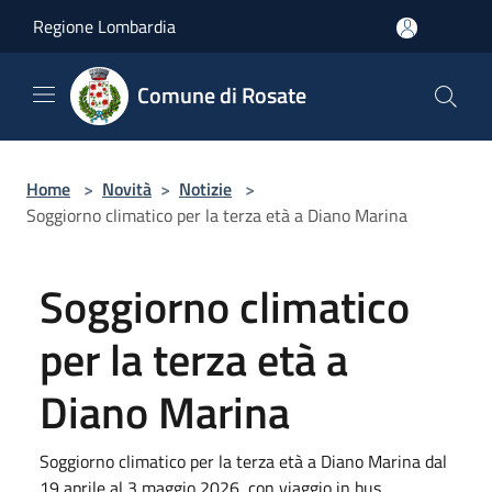
Salta al contenuto principale
Regione Lombardia
Comune di Rosate
Home
>
Novità
>
Notizie
>
Soggiorno climatico per la terza età a Diano Marina
Soggiorno climatico
per la terza età a
Diano Marina
Soggiorno climatico per la terza età a Diano Marina dal
19 aprile al 3 maggio 2026, con viaggio in bus,