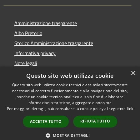
Amministrazione trasparente
Albo Pretorio
Storico Amministrazione trasparente
Informativa privacy
Note legali
×
Dichiarazione di accessibilità
Questo sito web utilizza cookie
Questo sito web utilizza cookie tecnici e assimilati strettamente
necessari al corretto funzionamento e alla navigazione del sito,
nonché un cookie tecnico analitico al solo fine di elaborare
informazioni statistiche, aggregate e anonime.
RSS
Copyright © 2026 • Comune di
Per maggiori dettagli, può consultare la cookie policy al seguente
link
Accessibilità
Rosate • Powered by
Privacy
Municipium
Accesso
•
RIFIUTA TUTTO
ACCETTA TUTTO
Cookie
redazione
Mappa del sito
MOSTRA DETTAGLI