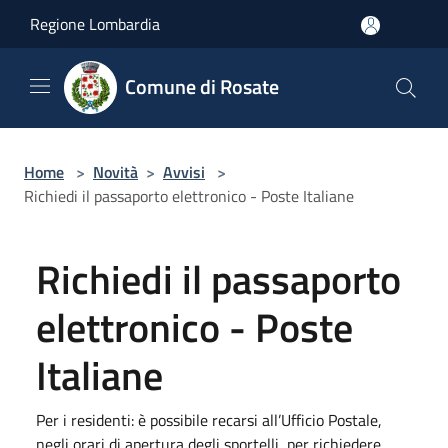
Salta al contenuto principale
Regione Lombardia
Comune di Rosate
Home
>
Novità
>
Avvisi
>
Richiedi il passaporto elettronico - Poste Italiane
Richiedi il passaporto
elettronico - Poste
Italiane
Per i residenti: è possibile recarsi all’Ufficio Postale,
negli orari di apertura degli sportelli, per richiedere