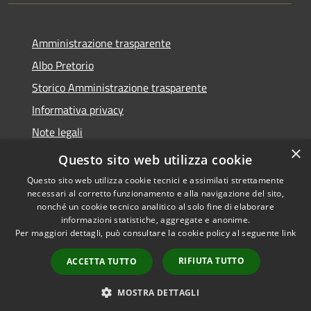
Amministrazione trasparente
Albo Pretorio
Storico Amministrazione trasparente
Informativa privacy
Note legali
×
Dichiarazione di accessibilità
Questo sito web utilizza cookie
Questo sito web utilizza cookie tecnici e assimilati strettamente
necessari al corretto funzionamento e alla navigazione del sito,
nonché un cookie tecnico analitico al solo fine di elaborare
informazioni statistiche, aggregate e anonime.
RSS
Copyright © 2026 • Comune di
Per maggiori dettagli, può consultare la cookie policy al seguente
link
Accessibilità
Rosate • Powered by
Privacy
Municipium
Accesso
•
RIFIUTA TUTTO
ACCETTA TUTTO
Cookie
redazione
Mappa del sito
MOSTRA DETTAGLI