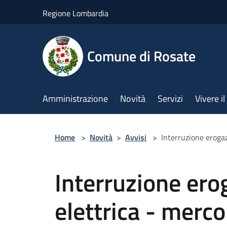
Salta al contenuto principale
Regione Lombardia
Comune di Rosate
Amministrazione
Novità
Servizi
Vivere 
Home
>
Novità
>
Avvisi
>
Interruzione eroga
Interruzione ero
elettrica - merc