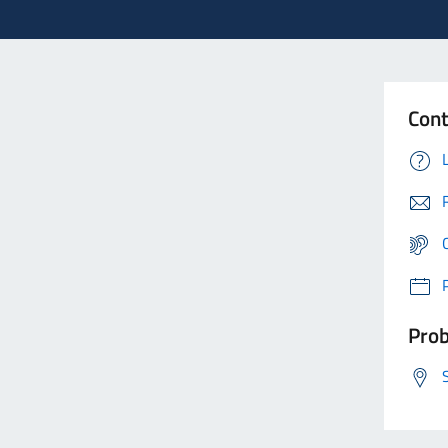
Cont
Prob