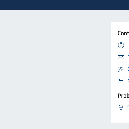
Cont
Prob