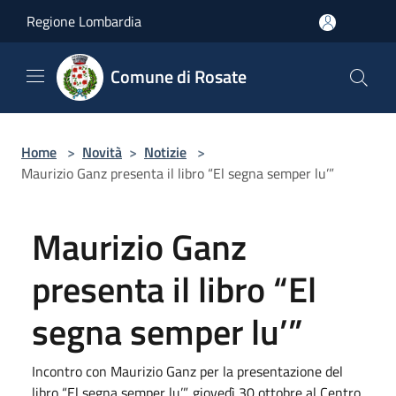
Salta al contenuto principale
Regione Lombardia
Comune di Rosate
Home
>
Novità
>
Notizie
>
Maurizio Ganz presenta il libro “El segna semper lu’”
Maurizio Ganz
presenta il libro “El
segna semper lu’”
Incontro con Maurizio Ganz per la presentazione del
libro “El segna semper lu’”, giovedì 30 ottobre al Centro