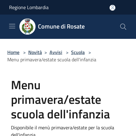
Salta al contenuto principale
Regione Lombardia
Comune di Rosate
Home
>
Novità
>
Avvisi
>
Scuola
>
Menu primavera/estate scuola dell'infanzia
Menu
primavera/estate
scuola dell'infanzia
Disponibile il menù primavera/estate per la scuola
dell'infanzia.