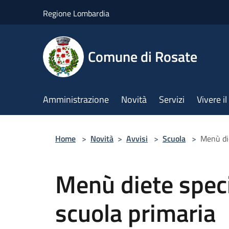
Salta al contenuto principale
Regione Lombardia
Comune di Rosate
Amministrazione
Novità
Servizi
Vivere 
Home
>
Novità
>
Avvisi
>
Scuola
>
Menù die
Menù diete speci
scuola primaria