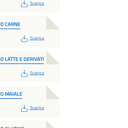
PDF
Scarica
NO CARNE
PDF
Scarica
O LATTE E DERIVATI
PDF
Scarica
NO MAIALE
PDF
Scarica