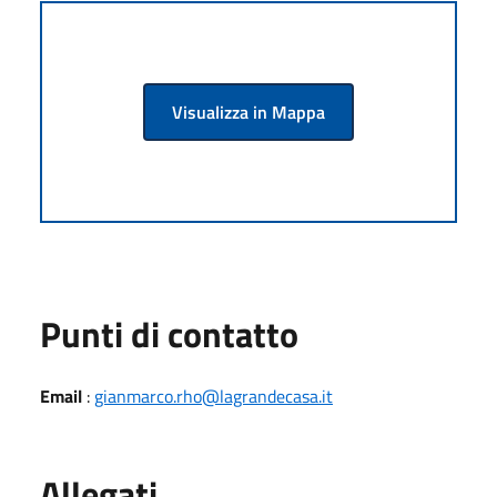
Visualizza in Mappa
Punti di contatto
Email
:
gianmarco.rho@lagrandecasa.it
Allegati