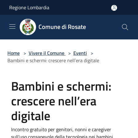
Salta al contenuto principale
Regione Lombardia
Comune di Rosate
Home
>
Vivere il Comune
>
Eventi
>
Bambini e schermi: crescere nell’era digitale
Bambini e schermi:
crescere nell’era
digitale
Incontro gratuito per genitori, nonni e caregiver
sull’uso consapevole della tecnologia nei bambini.