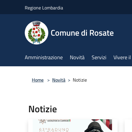
Salta al contenuto principale
Regione Lombardia
Comune di Rosate
Amministrazione
Novità
Servizi
Vivere 
Home
>
Novità
>
Notizie
Notizie